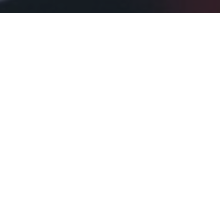
ORANGE
À
Angoulême (16)
, 21 rue Hergé, vente d’un immeuble à
usage commercial d’une surface totale d’environ 592 m² dont
300 m² de surface de vente, loué à l’enseigne ORANGE.
L’immeuble a été cédé à un investisseur indépandant par un
propriétaire privé.
À
Saint-Brieuc (22)
, 16 rue Saint-Guillaume, vente d’un
immeuble à usage commercial d’une surface totale d’environ